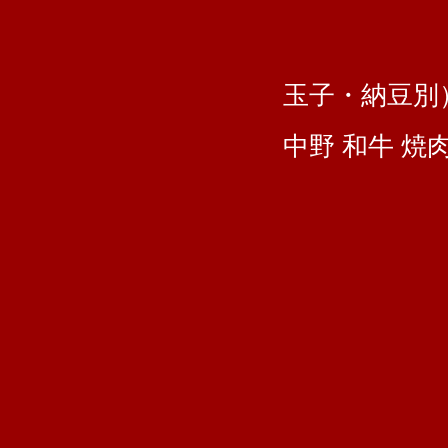
玉子・納豆別
中野 和牛 焼