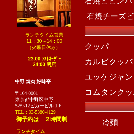
石焼ビビ
石焼チーズビビ
ランチタイム営業
11：30～14：00
クッ
（火曜日休み）
23:00 ﾗｽﾄｵｰﾀﾞｰ
カルビ
24:00 閉店
ユッケジ
中野 焼肉 好味亭
コムタン
〒164-0001
東京都中野区中野
5-59-12ピカ一ビル１F
TEL：03-5380-4129
御予約は ２時間制
冷麵
ランチタイム